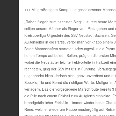
+++ Mit großartigem Kampf und geschlossener Mannsch
„Raben fliegen zum nächsten Sieg“…lautete heute Morge
sollten unsere Männer als Sieger vom Platz gehen und 
Kreisoberliga-Urgestein des SSV Neustadt Sachsen. Ge
Außenseiter in die Partie, verlor man vor knapp einem J
Beide Mannschaften starteten schwungvoll in die Partie
hohen Tempo auf beiden Seiten, prägten die ersten Mi
wobei die Neustädter leichte Feldvorteile in Halbzeit 
rechneten, ging der SSV mit 0:1 in Führung. Vorausgega
ungeahndet blieb. Jedoch nicht ganz unverdient und mi
Speckie, Ille und Bernd die richtigen Worte. Mutiger im
verlagern. Das die vorgegebene Marschroute bereits 3 M
die Pille nach einem Eckball zum Ausgleich einnickte. F
brandgefährlicher Eckbälle – immer wieder beste Chanc
René, welcher wiederum Raupe mustergültig auf Reise 
Noch waren 20 Minuten auf der Uhr, was im Vorjahr für d