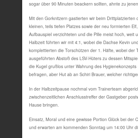
sogar über 90 Minuten beackern sollten, ahnte zu jene
Mit den Gorknitzern gastierten wir beim Drittplatzierte
kleinen, teils tiefen Platzes sowie der neu formierten E
Aufbauspiel verzichteten und die Pille meist hoch, weit
Halbzeit führten wir mit 4:1, wobei die Dachse Kevin und
komplettierten die Torschützen der 1. Häfte, wobei der
ausgeführten Abstoß des LSV-Hüters zu dessen Mitspiel
die Kugel grußlos unter Wahrung des Hygienekonzepts
befragen, aber Hut ab an Schiri Brauer, welcher richtige
In der Halbzeitpause nochmal vom Trainerteam abgerich
zwischenzeitlichen Anschlusstreffer der Gastgeber pos
Hause bringen.
Einsatz, Moral und eine gewisse Portion Glück bei der 
und erwarten am kommenden Sonntag um 14:00 Uhr die 