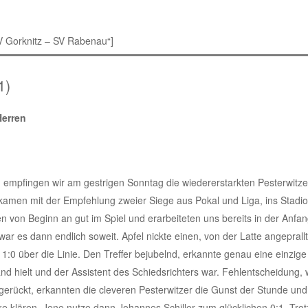
V Gorknitz – SV Rabenau“]
1)
Herren
mpfingen wir am gestrigen Sonntag die wiedererstarkten Pesterwitzer.
, kamen mit der Empfehlung zweier Siege aus Pokal und Liga, ins Stadi
n von Beginn an gut im Spiel und erarbeiteten uns bereits in der Anfa
ar es dann endlich soweit. Apfel nickte einen, von der Latte angeprall
:0 über die Linie. Den Treffer bejubelnd, erkannte genau eine einzig
and hielt und der Assistent des Schiedsrichters war. Fehlentscheidung, 
gerückt, erkannten die cleveren Pesterwitzer die Gunst der Stunde und
cke klären. Jene nutze dann Johannes Schiller zum glücklichen 0:1. T