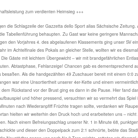
aftsleistung zum verdienten Heimsieg +++
n die Schlagzeile der Gazzetta dello Sport alias Sächsische Zeitung. 
die Tabellenführung behaupten. Zu Gast war keine geringere Mannscha
gen den Vorjahres 4. des abgelaufenen Klassements ging unser SV ei
ahr im Achtelfinale des Pokals an gleicher Stelle, wollten wir es diesm
. Die Gäste mit leichtem Übergewicht – wir mit brandgefährlichen Entla
nuten. Abtastphase, Fehlanzeige! Chancen gab es dementsprechend au
eins besaßen. Als die handgezählten 49 Zuschauer bereit mit einem 0:0
ngen war eine Unsortiertheit unserer 4er-Kette und einem vermeintlich
t dem Rückstand vor der Brust ging es dann in die Pause. Hier fand da
 Aufbauspiel und höher pressend, versuchten wir so vermehrt das Spiel 
inuten nach Wiederanpfiff Früchte tragen sollte, verdanken wir Raupes
ortan hielten wir weiterhin den Druck hoch und erarbeiteten uns – nicht
en. Nach einem Befreiungsschlag unserer Nr. 1 in Minute 68, punktgen
schickte und dieser den Doppelpack zum 2:1 schnürte, bebte das Stad
ie Neustädter gegen uns noch für 3 Tore reichte, retteten wir diesmal