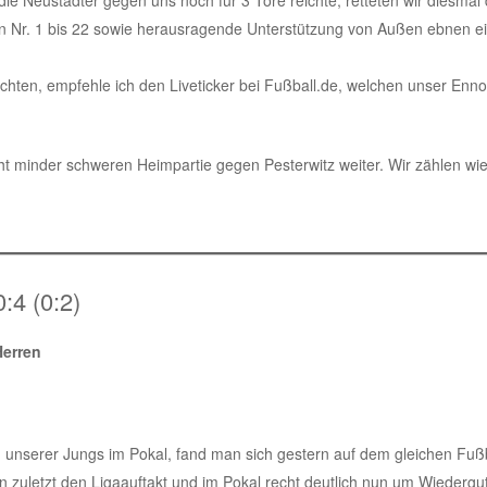
on Nr. 1 bis 22 sowie herausragende Unterstützung von Außen ebnen e
chten, empfehle ich den Liveticker bei Fußball.de, welchen unser Enn
ht minder schweren Heimpartie gegen Pesterwitz weiter. Wir zählen wi
:4 (0:2)
Herren
nserer Jungs im Pokal, fand man sich gestern auf dem gleichen Fußba
 man zuletzt den Ligaauftakt und im Pokal recht deutlich nun um Wiede