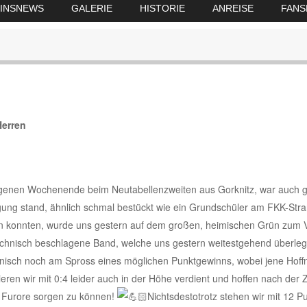
INSNEWS
GALERIE
HISTORIE
ANREISE
FANS
Herren
enen Wochenende beim Neutabellenzweiten aus Gorknitz, war auch g
ung stand, ähnlich schmal bestückt wie ein Grundschüler am FKK-Stra
en konnten, wurde uns gestern auf dem großen, heimischen Grün zum V
technisch beschlagene Band, welche uns gestern weitestgehend überleg
hnisch noch am Spross eines möglichen Punktgewinns, wobei jene Hoffnu
ieren wir mit 0:4 leider auch in der Höhe verdient und hoffen nach de
ür Furore sorgen zu können!
Nichtsdestotrotz stehen wir mit 12 P