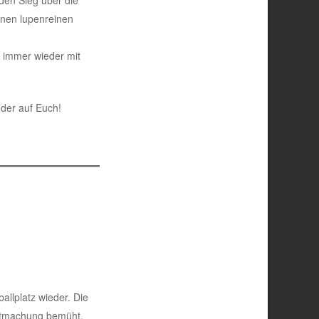
inen lupenreinen
o immer wieder mit
eder auf Euch!
llplatz wieder. Die
rgutmachung bemüht,