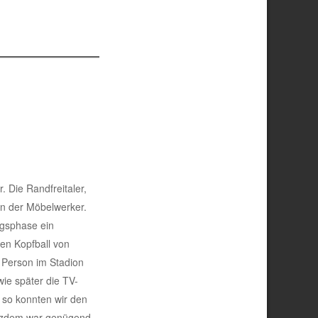
 Die Randfreitaler,
on der Möbelwerker.
ngsphase ein
ten Kopfball von
e Person im Stadion
wie später die TV-
 so konnten wir den
rotzdem war genügend