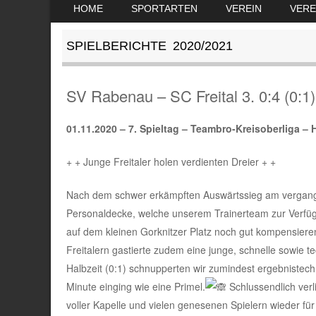
SKIP TO CONTENT
HOME
SPORTARTEN
VEREIN
VERE
MENU
SPIELBERICHTE 2020/2021
SV Rabenau – SC Freital 3. 0:4 (0:1)
01.11.2020 –
7. Spieltag – Teambro-Kreisoberliga – 
+ + Junge Freitaler holen verdienten Dreier + +
Nach dem schwer erkämpften Auswärtssieg am vergang
Personaldecke, welche unserem Trainerteam zur Verfüg
auf dem kleinen Gorknitzer Platz noch gut kompensier
Freitalern gastierte zudem eine junge, schnelle sowie 
Halbzeit (0:1) schnupperten wir zumindest ergebnistec
Minute einging wie eine Primel.
Schlussendlich verl
voller Kapelle und vielen genesenen Spielern wieder f