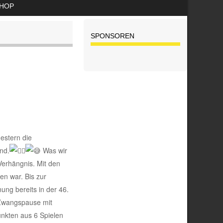
HOP
SPONSOREN
estern die
nd.
Was wir
erhängnis. Mit den
en war. Bis zur
ng bereits in der 46.
r Zwangspause mit
unkten aus 6 Spielen