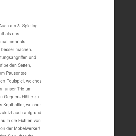
Auch am 3. Spieltag
ft als das
nmal mehr als
al besser machen.
stungsangriffen und
f beiden Seiten,
 zum Pausentee
en Foulspiel, welches
nn unser Trio um
in Gegners Hälfte zu
 Kopfballtor, welcher
 zuletzt auch aufgrund
au in die Fichten von
ion der Möbelwerker!
 den Sieg über die