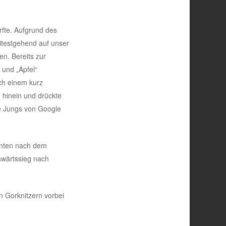
rfte. Aufgrund des
eitestgehend auf unser
en. Bereits zur
 und „Apfel“
ach einem kurz
 hinein und drückte
e Jungs von Google
nnten nach dem
swärtssieg nach
n Gorknitzern vorbei