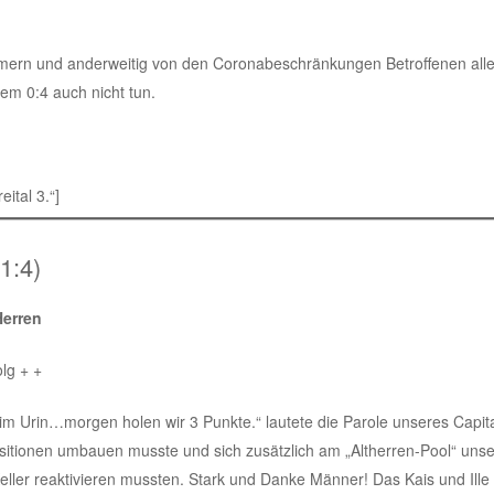
hmern und anderweitig von den Coronabeschränkungen Betroffenen alle
em 0:4 auch nicht tun.
ital 3.“]
1:4)
Herren
lg + +
 im Urin…morgen holen wir 3 Punkte.“ lautete die Parole unseres Cap
ositionen umbauen musste und sich zusätzlich am „Altherren-Pool“ uns
Keller reaktivieren mussten. Stark und Danke Männer! Das Kais und Ill