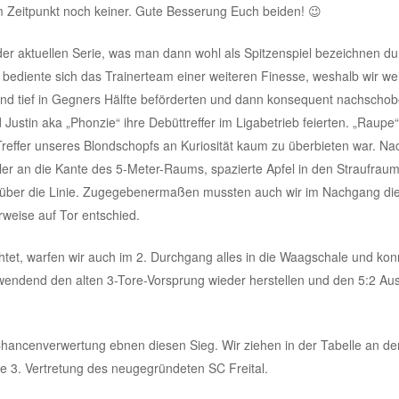
m Zeitpunkt noch keiner. Gute Besserung Euch beiden! 😉
n der aktuellen Serie, was man dann wohl als Spitzenspiel bezeichnen du
lf, bediente sich das Trainerteam einer weiteren Finesse, weshalb wir w
 und tief in Gegners Hälfte beförderten und dann konsequent nachschob
 Justin aka „Phonzie“ ihre Debüttreffer im Ligabetrieb feierten. „Raupe“
 Treffer unseres Blondschopfs an Kuriosität kaum zu überbieten war. N
er an die Kante des 5-Meter-Raums, spazierte Apfel in den Straufraum
 über die Linie. Zugegebenermaßen mussten auch wir im Nachgang di
rweise auf Tor entschied.
tet, warfen wir auch im 2. Durchgang alles in die Waagschale und ko
twendend den alten 3-Tore-Vorsprung wieder herstellen und den 5:2 Au
Chancenverwertung ebnen diesen Sieg. Wir ziehen in der Tabelle an de
3. Vertretung des neugegründeten SC Freital.