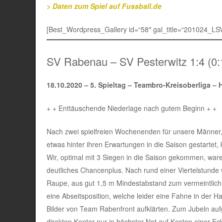
> Daten zum Spiel auf Fussball.de
[Best_Wordpress_Gallery id=“58″ gal_title=“201024_LS
SV Rabenau – SV Pesterwitz 1:4 (0:
18.10.2020 –
5. Spieltag – Teambro-Kreisoberliga – 
+ + Enttäuschende Niederlage nach gutem Beginn + +
Nach zwei spielfreien Wochenenden für unsere Männer, e
etwas hinter ihren Erwartungen in die Saison gestartet
Wir, optimal mit 3 Siegen in die Saison gekommen, ware
deutliches Chancenplus. Nach rund einer Viertelstunde w
Raupe, aus gut 1,5 m Mindestabstand zum vermeintlich 1
eine Abseitsposition, welche leider eine Fahne in der H
Bilder von Team Rabenfront aufklärten. Zum Jubeln auf
direkten Konter nur in höchster Not auf Kosten einer E